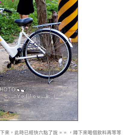
來，此時已經快六點了說 = = ，蹲下來喝個飲料再等等