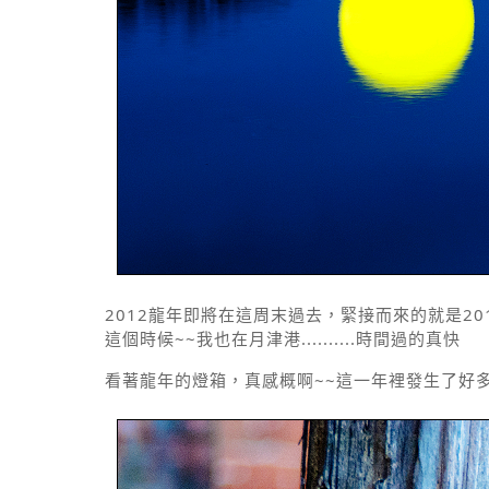
2012龍年即將在這周末過去，緊接而來的就是20
這個時候~~我也在月津港..........時間過的真快
看著龍年的燈箱，真感概啊~~這一年裡發生了好多