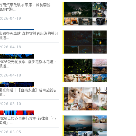
台南汽車改裝-JT車庫，隊長套餐
JIMNY避...
2026-04-19
梨園寮火車站-森林守護者出沒的螢河
鐵道...
2026-04-18
2026螢光花泉季--漫步花旗木花道、
相遇...
2026-04-18
柔光與貓｜【台南永康】貓咪旅館&
貓...
2026-03-10
2026克拉克自由行攻略-菲律賓「小
美國」...
2026-03-05