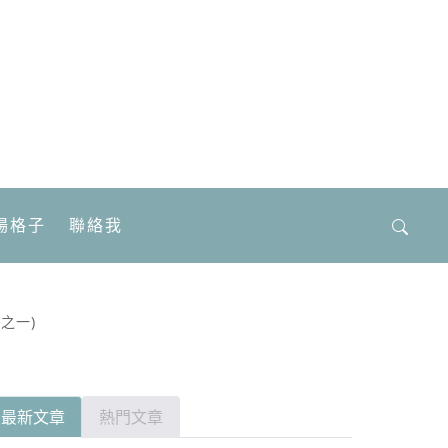
場格子
聯絡我
搜
尋
關
鍵
之一)
字:
最新文章
熱門文章