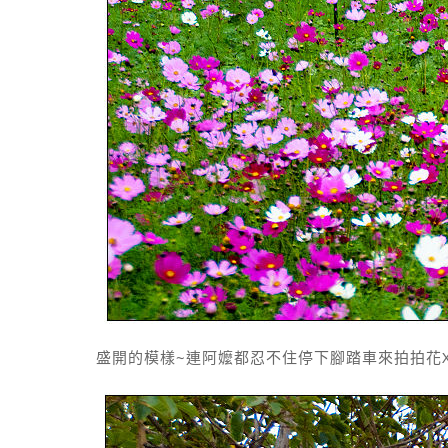
盛開的模樣~連阿嬤都忍不住停下腳踏車來拍拍花