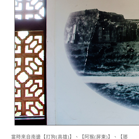
當時來自南邊【打狗(高雄)】、【阿猴(屏東)】、【瑯