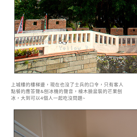
上城樓的樓梯邊，現在也沒了士兵的口令，只有客人
點餐的應答聲&刨冰機的聲音，檜木臉盆裝的芒果刨
冰，大到可以4個人一起吃沒問題~