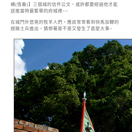
嶠(恆春)】三個城的信件公文，或許都要經過他才能
送進當時最繁華的府城裡~~
在城門外悠晃的牧羊人們，應該常常看到快馬加鞭的
趕路士兵進出，猜想著是不是又發生了甚麼大事~