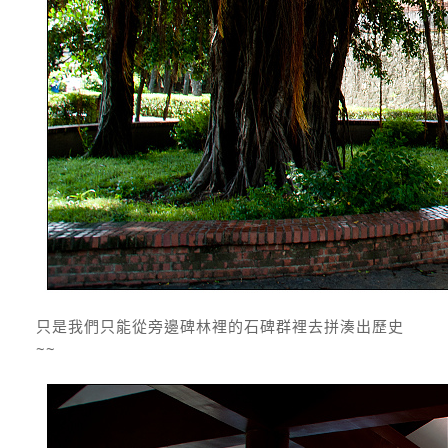
只是我們只能從旁邊碑林裡的石碑群裡去拼湊出歷史
~~