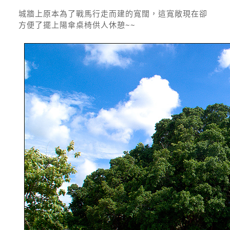
城牆上原本為了戰馬行走而建的寬闊，這寬敞現在卻
方便了擺上陽傘桌椅供人休憩~~