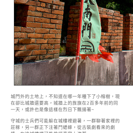
城門外的土地上，不知道在哪一年種下了小榕樹，現
在卻比城牆還要高，城牆上的旌旗在2百多年前的同
一天，或許也是像這樣在烈日下飄揚著~
守城的士兵們可能躲在城樓裡避暑，一群聊著家裡的
莊稼，另一群正下注著鬥蟋蟀，從古裝劇看來的劇