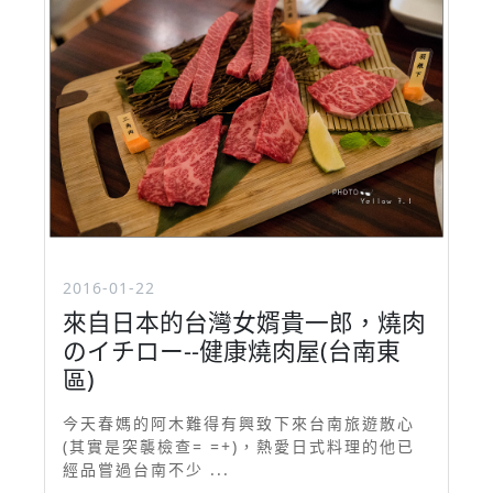
2016-01-22
來自日本的台灣女婿貴一郎，燒肉
のイチロー--健康燒肉屋(台南東
區)
今天春媽的阿木難得有興致下來台南旅遊散心
(其實是突襲檢查= =+)，熱愛日式料理的他已
經品嘗過台南不少 ...