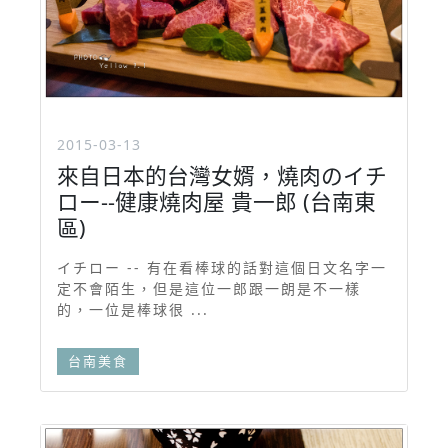
2015-03-13
來自日本的台灣女婿，燒肉のイチ
ロー--健康燒肉屋 貴一郎 (台南東
區)
イチロー -- 有在看棒球的話對這個日文名字一
定不會陌生，但是這位一郎跟一朗是不一樣
的，一位是棒球很 ...
台南美食