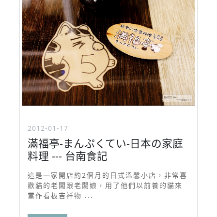
2012-01-17
滿福亭-まんぷくてい-日本の家庭
料理 --- 台南食記
這是一家開店約2個月的日式溫馨小店，非常喜
歡貓的老闆跟老闆娘，用了他們以前養的貓來
當作看板吉祥物 ...