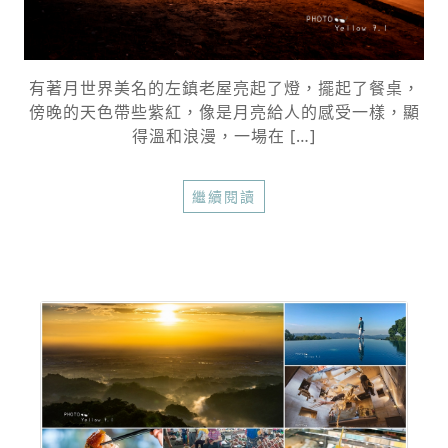
有著月世界美名的左鎮老屋亮起了燈，擺起了餐桌，
傍晚的天色帶些紫紅，像是月亮給人的感受一樣，顯
得溫和浪漫，一場在 […]
繼續閱讀