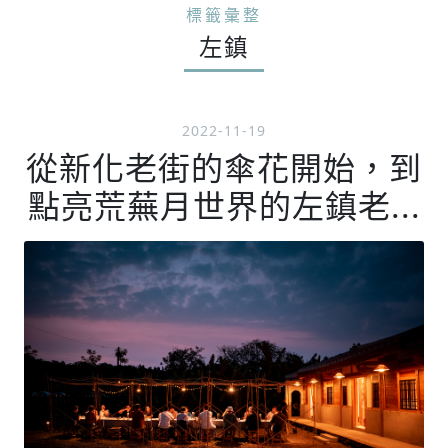
標籤彙整
左鎮
2022-11-19
從新化老街的傘花開始，到
點亮荒蕪月世界的左鎮老...