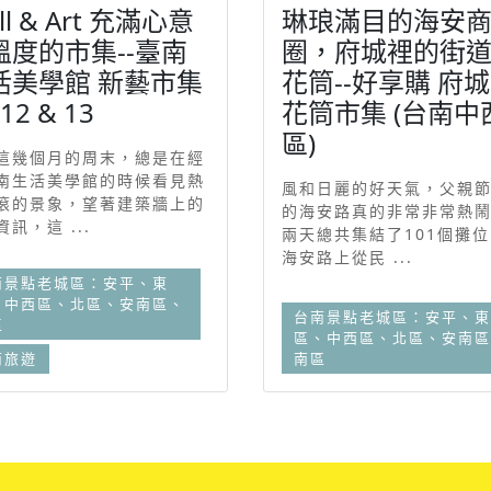
ill & Art 充滿心意
琳琅滿目的海安
溫度的市集--臺南
圈，府城裡的街
活美學館 新藝市集
花筒--好享購 府
12 & 13
花筒市集 (台南中
區)
這幾個月的周末，總是在經
南生活美學館的時候看見熱
風和日麗的好天氣，父親
滾的景象，望著建築牆上的
的海安路真的非常非常熱
訊，這 ...
兩天總共集結了101個攤
海安路上從民 ...
南景點老城區：安平、東
、中西區、北區、安南區、
台南景點老城區：安平、東
區
區、中西區、北區、安南區
南旅遊
南區