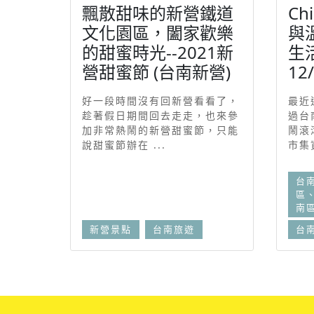
飄散甜味的新營鐵道
Ch
文化園區，闔家歡樂
與
的甜蜜時光--2021新
生
營甜蜜節 (台南新營)
12/
好一段時間沒有回新營看看了，
最近
趁著假日期間回去走走，也來參
過台
加非常熱鬧的新營甜蜜節，只能
鬧滾
說甜蜜節辦在 ...
市集資
台
區
南
新營景點
台南旅遊
台