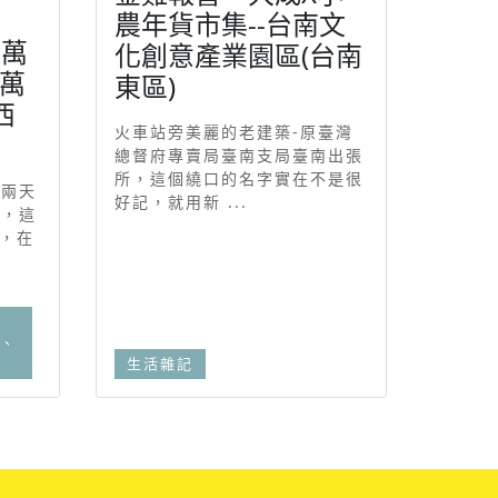
商
農年貨市集--台南文
道萬
化創意產業園區(台南
城萬
東區)
西
火車站旁美麗的老建築-原臺灣
總督府專賣局臺南支局臺南出張
所，這個繞口的名字實在不是很
節兩天
好記，就用新 ...
鬧，這
位，在
、
生活雜記