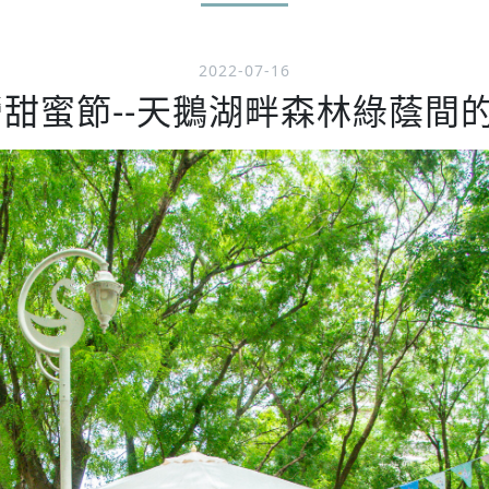
2022-07-16
新營甜蜜節--天鵝湖畔森林綠蔭間