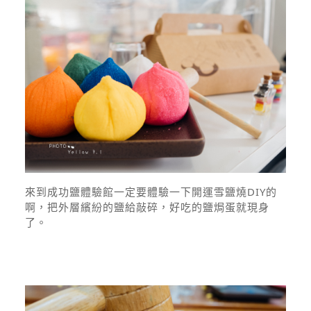
來到成功鹽體驗館一定要體驗一下開運雪鹽燒DIY的
啊，把外層繽紛的鹽給敲碎，好吃的鹽焗蛋就現身
了。