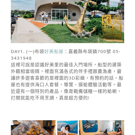
DAY1. (一)
布袋
好美船屋
：嘉義縣布袋鎮700號 05-
3431948
這裡可說是認識好美里的最佳入門場所，船型的建築
外觀相當吸睛，裡面充滿各式的伴手禮跟農漁產，最
讓許多遊客喜歡的是裡面的3D彩繪，有預約的話，船
屋也有提供海口人套餐，導覽、摸蛤體驗活動等。最
近還有一個特別的產品，像是戰備儲糧一樣的蛤蜊，
打開就能吃不用烹調，真是超方便的!