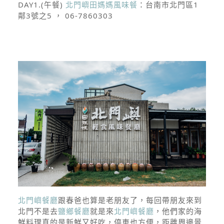
DAY1.(午餐)
北門嶼田媽媽風味餐
：台南市北門區1
鄰3號之5 ， 06-7860303
北門嶼餐廳
跟春爸也算是老朋友了，每回帶朋友來到
北門不是去
鹽鄉餐廳
就是來
北門嶼餐廳
，他們家的海
鮮料理真的是新鮮又好吃，停車也方便，距離周邊景