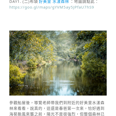
DAY1. (二)
布袋
好美里 水漾森林
：地圖請點此：
https://goo.gl/maps/gYVM5ay5JPfaU7hS9
參觀船屋後，導覽老師帶我們到附近的好美里水漾森
林來看看，說真的，這還是春爸第一次來，恰好遇到
海葵颱風來襲之前，陽光不是很強烈，但整個森林已