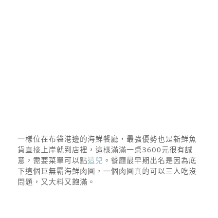
一樣位在布袋港邊的海鮮餐廳，最強優勢也是新鮮魚
貨直接上岸就到店裡，這樣滿滿一桌3600元很有誠
意，需要菜單可以點
這兒
。餐廳最早期出名是因為底
下這個巨無霸海鮮肉圓，一個肉圓真的可以三人吃沒
問題，又大料又飽滿。