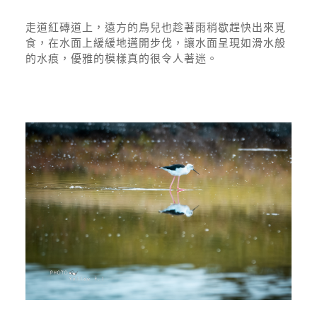
走道紅磚道上，遠方的鳥兒也趁著雨稍歇趕快出來覓
食，在水面上緩緩地邁開步伐，讓水面呈現如滑水般
的水痕，優雅的模樣真的很令人著迷。