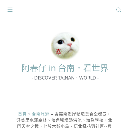
搜
尋
關
鍵
字:
阿春
仔 in 台南．看世界
- DISCOVER TAINAN．WORLD -
首頁
»
台南旅遊
»
雲嘉南海岸秘境美食全都要，
好美里水漾森林、海角秘境滯洪池、海盜學校、北
門天空之鏡、七股六號小島、梧北鐵花窗社區--農