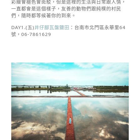
彩繪會褪色會斑駁，但是這裡的生活與日常跟人情，
一直都會是這個樣子，友善的動物們跟純樸的村民
們，隨時都等候著你的到來。
DAY1.(五)
井仔腳瓦盤鹽田
：台南市北門區永華里64
號，06-7861629