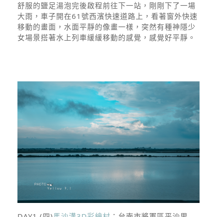
舒服的鹽足湯泡完後啟程前往下一站，剛剛下了一場
大雨，車子開在61號西濱快速道路上，看著窗外快速
移動的畫面，水面平靜的像畫一樣，突然有種神隱少
女場景搭著水上列車緩緩移動的感覺，感覺好平靜。
DAY1.(四)
馬沙溝3D彩繪村
：台南市將軍區平沙里