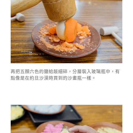
再把五顏六色的鹽給敲細碎，分層裝入玻璃瓶中，有
點像是在約旦沙漠時買到的沙畫瓶一樣。