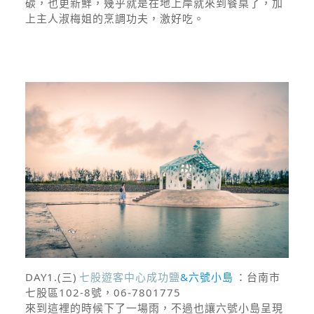
碳，也更新鮮，幾乎就是在地上岸就來到餐桌了，加
上主人淑梅姐的烹調功夫，激好吃。
DAY1.(三)
七股遊客中心成功鹽
&六號小島
：台南市
七股區102-8號，06-7801775
來到這裡的時候下了一場雨，不過也讓六號小島呈現