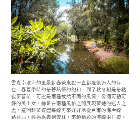
雲嘉南濱海的風景對春爸來說一直都是很迷人的存
在，春夏季時的帶著熱情的飽和，到了秋冬則是帶點
寂寥蒼茫，可說是兩種截然不同的風情，像個可動可
靜的美少女，總是在兩種風格之間展現著她的迷人之
處，這回趁著媒體踩線再來好好地從台南的海岸線一
路往北，經過嘉義到雲林，來趟精彩的海線兩日遊。