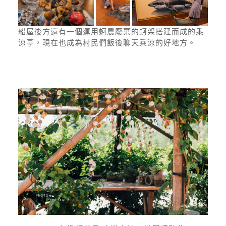
船屋後方還有一個運用蚵農廢棄的蚵架搭建而成的乘
涼亭，現在也成為村民們飯後聊天乘涼的好地方。